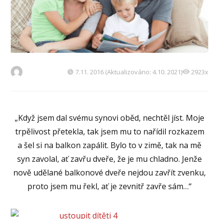
7.11. 2016 (Aktualizováno: 4.10. 2021)
2923x
„Když jsem dal svému synovi oběd, nechtěl jíst. Moje
trpělivost přetekla, tak jsem mu to nařídil rozkazem
a šel si na balkon zapálit. Bylo to v zimě, tak na mě
syn zavolal, ať zavřu dveře, že je mu chladno. Jenže
nově udělané balkonové dveře nejdou zavřít zvenku,
proto jsem mu řekl, ať je zevnitř zavře sám…“