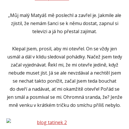
„Můj malý Matyáš mě poslechl a zavřel je. Jakmile ale
zjistil, že nemám šanci se k němu dostat, zapnul si
televizi a já ho přestal zajímat.
Klepal jsem, prosil, aby mi otevřel. On se vždy jen
usmál a dál v klidu sledoval pohádky. Načež jsem tedy
začal vyjednávat. Řekl mi, že mi otevře jedině, když
nebude muset jíst. Já se ale nevzdával a nechtěl jsem
se nechat takto ponížit, začal jsem teda bouchat
do dveří a nadávat, ať mi okamžitě otevře! Pořád se
jen smál a posmíval se mi. Ohromná sranda, že? Jenže
mně venku v krátkém tričku do smíchu příliš nebylo.