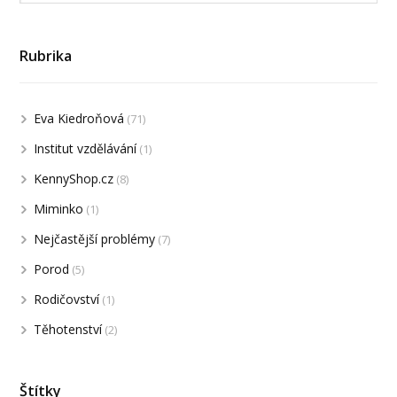
Rubrika
Eva Kiedroňová
(71)
Institut vzdělávání
(1)
KennyShop.cz
(8)
Miminko
(1)
Nejčastější problémy
(7)
Porod
(5)
Rodičovství
(1)
Těhotenství
(2)
Štítky