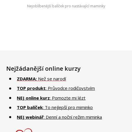
Nejoblíbenější balíček pro nastávající maminky
Nejžádanější online kurzy
ZDARMA:
Než se narodí
TOP produkt
: Průvodce rodičovstvím
NEJ online kurz
: Pomozte mi lézt
TOP balíček
: To nejlepší pro miminko
NEJ webinář
: Denní a noční režim miminka