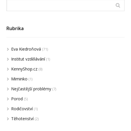
Rubrika
Eva Kiedroňová
(71)
Institut vzdělávání
(1)
KennyShop.cz
(8)
Miminko
(1)
Nejčastější problémy
(7)
Porod
(5)
Rodičovství
(1)
Těhotenství
(2)