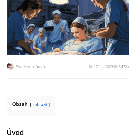
Eva Kiedroňová
17.11. 2023
3472x
Obsah
zobrazit
Úvod