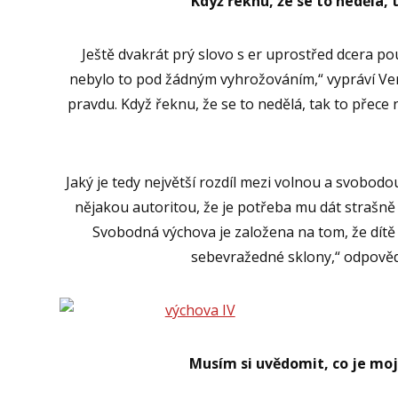
Když řeknu, že se to nedělá, 
Ještě dvakrát prý slovo s er uprostřed dcera po
nebylo to pod žádným vyhrožováním,“ vypráví Ve
pravdu. Když řeknu, že se to nedělá, tak to přece
Jaký je tedy největší rozdíl mezi volnou a svobodo
nějakou autoritou, že je potřeba mu dát strašně
Svobodná výchova je založena na tom, že dítě 
sebevražedné sklony,“ odpově
Musím si uvědomit, co je moj