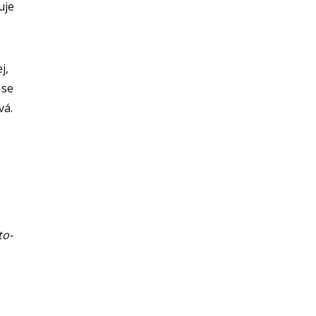
uje
j,
 se
vá.
to-