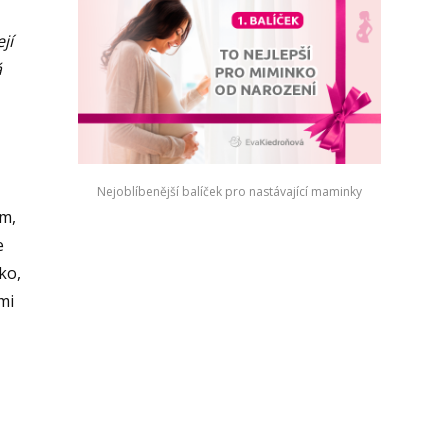
jí
á
Nejoblíbenější balíček pro nastávající maminky
ím,
e
ko,
mi