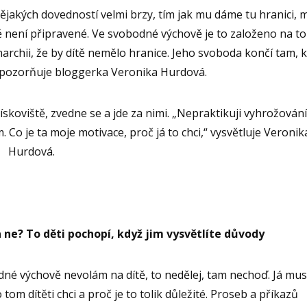
nějakých dovedností velmi brzy, tím jak mu dáme tu hranici, 
tě není připravené. Ve svobodné výchově je to založeno na t
anarchii, že by dítě nemělo hranice. Jeho svoboda končí tam, 
upozorňuje bloggerka Veronika Hurdová.
skoviště, zvedne se a jde za nimi. „Nepraktikuji vyhrožování
 Co je ta moje motivace, proč já to chci,“ vysvětluje Veronik
Hurdová.
 ne? To děti pochopí, když jim vysvětlíte důvody
dné výchově nevolám na dítě, to nedělej, tam nechoď. Já mu
tom dítěti chci a proč je to tolik důležité. Proseb a příkazů