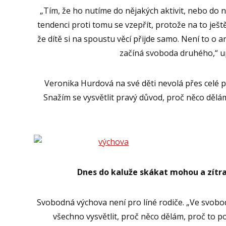
„Tím, že ho nutíme do nějakých aktivit, nebo do 
tendenci proti tomu se vzepřít, protože na to ješ
že dítě si na spoustu věcí přijde samo. Není to o 
začíná svoboda druhého,“ 
Veronika Hurdová na své děti nevolá přes celé pí
Snažím se vysvětlit pravý důvod, proč něco dělám.
Dnes do kaluže skákat mohou a zítra
Svobodná výchova není pro líné rodiče. „Ve svobo
všechno vysvětlit, proč něco dělám, proč to po 