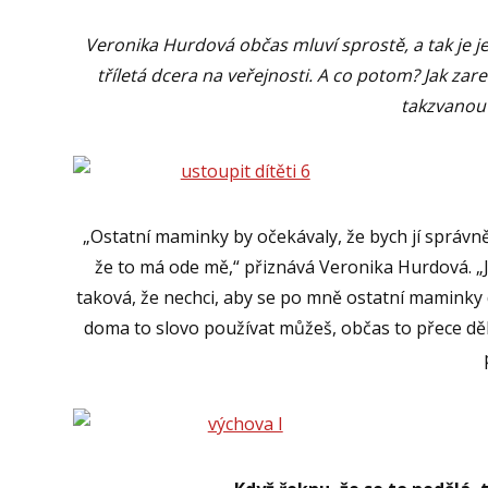
Veronika Hurdová občas mluví sprostě, a tak je je
tříletá dcera na veřejnosti. A co potom? Jak za
takzvanou
„Ostatní maminky by očekávaly, že bych jí správně 
že to má ode mě,“ přiznává Veronika Hurdová. „Já
taková, že nechci, aby se po mně ostatní maminky dív
doma to slovo používat můžeš, občas to přece dělám