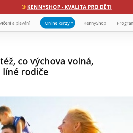
KENNYSHOP - KVALITA PRO DĚTI
vičení a plavání
Online kurzy
KennyShop
Program
éž, co výchova volná,
 líné rodiče