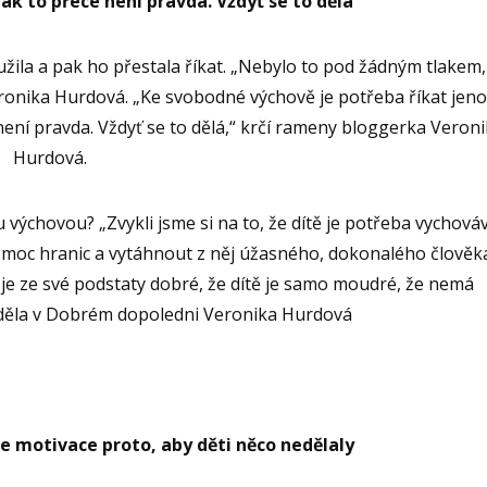
tak to přece není pravda. Vždyť se to dělá
užila a pak ho přestala říkat. „Nebylo to pod žádným tlakem,
ronika Hurdová. „Ke svobodné výchově je potřeba říkat jen
 není pravda. Vždyť se to dělá,“ krčí rameny bloggerka Veron
Hurdová.
u výchovou? „Zvykli jsme si na to, že dítě je potřeba vychová
 moc hranic a vytáhnout z něj úžasného, dokonalého člověka
je ze své podstaty dobré, že dítě je samo moudré, že nemá
děla v Dobrém dopoledni Veronika Hurdová
e motivace proto, aby děti něco nedělaly