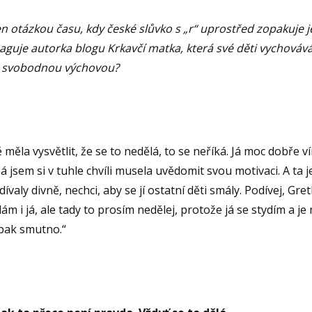
n otázkou času, kdy české slůvko s „r“ uprostřed zopakuje je
reaguje autorka blogu Krkavčí matka, která své děti vychováv
 svobodnou výchovou?
měla vysvětlit, že se to nedělá, to se neříká. Já moc dobře v
 jsem si v tuhle chvíli musela uvědomit svou motivaci. A ta j
aly divně, nechci, aby se jí ostatní děti smály. Podívej, Gret
 i já, ale tady to prosím nedělej, protože já se stydím a je 
pak smutno.“