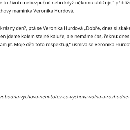
je to životu nebezpečné nebo když někomu ubližuje,“ přibliž
ýchovy maminka Veronika Hurdová.
krásný den?, ptá se Veronika Hurdová „Dobře, dnes si skáke
den jdeme kolem stejné kaluže, ale nemáme čas, řeknu: dnes
 jít. Moje děti toto respektují,“ usmívá se Veronika Hurdo
vobodna-vychova-neni-totez-co-vychova-volna-a-rozhodne-