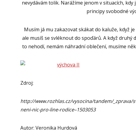
nevydávám tolik. Narážíme jenom v situacích, kdy 
principy svobodné v
Musím já mu zakazovat skákat do kaluže, když je 
ale musíš se svléknout do spoďárů. A když druhý 
to nehodí, nemám náhradní oblečení, musíme někam
Zdroj:
http://www.rozhlas.cz/vysocina/tandem/_zprava/s
neni-nic-pro-line-rodice–1503053
Autor: Veronika Hurdová