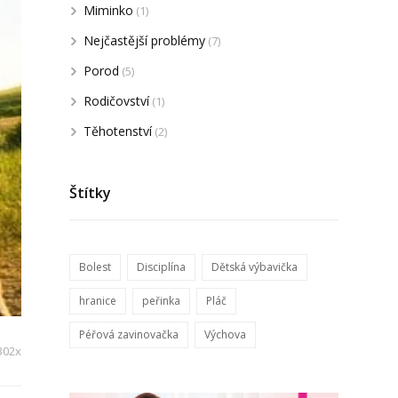
Miminko
(1)
Nejčastější problémy
(7)
Porod
(5)
Rodičovství
(1)
Těhotenství
(2)
Štítky
Bolest
Disciplína
Dětská výbavička
hranice
peřinka
Pláč
Péřová zavinovačka
Výchova
302x