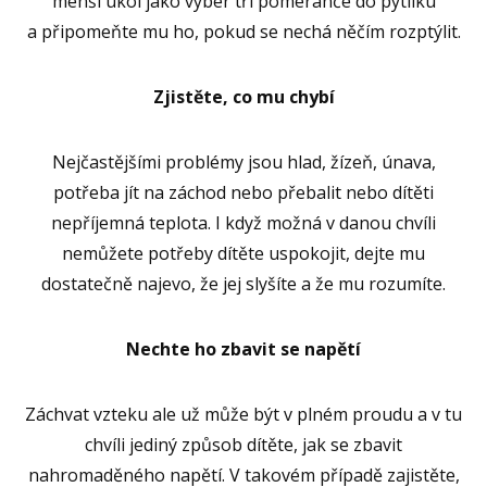
menší úkol jako vyber tři pomeranče do pytlíku
a připomeňte mu ho, pokud se nechá něčím rozptýlit.
Zjistěte, co mu chybí
Nejčastějšími problémy jsou hlad, žízeň, únava,
potřeba jít na záchod nebo přebalit nebo dítěti
nepříjemná teplota. I když možná v danou chvíli
nemůžete potřeby dítěte uspokojit, dejte mu
dostatečně najevo, že jej slyšíte a že mu rozumíte.
Nechte ho zbavit se napětí
Záchvat vzteku ale už může být v plném proudu a v tu
chvíli jediný způsob dítěte, jak se zbavit
nahromaděného napětí. V takovém případě zajistěte,