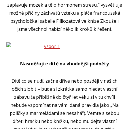
zaplavuje mozek a tělo hormonem stresu,“ vysvětluje
možné příčiny záchvatů vzteku a pláče francouzská
psycholožka Isabelle Filliozatová ve knize Zkoušeli
jsme všechno! nabízí několik kroků k řešení.
Nasměřujte dítě na vhodnější podněty
Dítě co se nudí, začne dříve nebo později v našich
očích zlobit – bude si zkrátka samo hledat vlastní
zábavu (a přibližně do čtyř let věku si v tu chvíli
nebude vzpomínat na vámi daná pravidla jako „Na
poličky s marmeládami se nesahá“). Vemte s sebou
dítěti hračku nebo knížku, nebo mu dejte vlastní