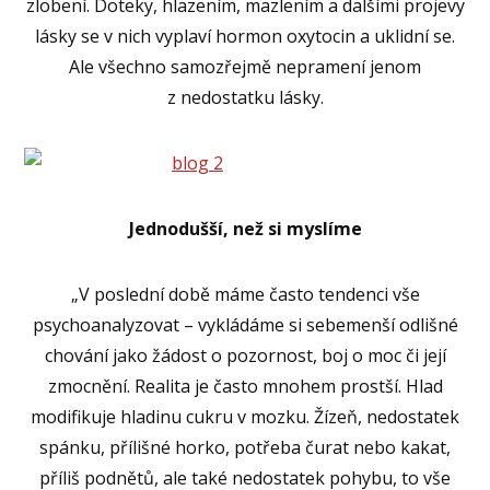
zlobení. Doteky, hlazením, mazlením a dalšími projevy
lásky se v nich vyplaví hormon oxytocin a uklidní se.
Ale všechno samozřejmě nepramení jenom
z nedostatku lásky.
Jednodušší, než si myslíme
„V poslední době máme často tendenci vše
psychoanalyzovat – vykládáme si sebemenší odlišné
chování jako žádost o pozornost, boj o moc či její
zmocnění. Realita je často mnohem prostší. Hlad
modifikuje hladinu cukru v mozku. Žízeň, nedostatek
spánku, přílišné horko, potřeba čurat nebo kakat,
příliš podnětů, ale také nedostatek pohybu, to vše