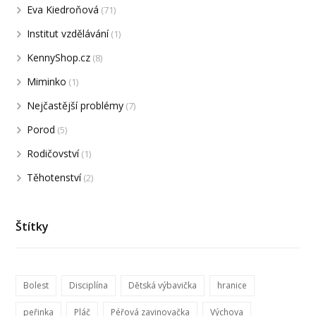
Eva Kiedroňová
(71)
Institut vzdělávání
(1)
KennyShop.cz
(8)
Miminko
(1)
Nejčastější problémy
(7)
Porod
(5)
Rodičovství
(1)
Těhotenství
(2)
Štítky
Bolest
Disciplína
Dětská výbavička
hranice
peřinka
Pláč
Péřová zavinovačka
Výchova