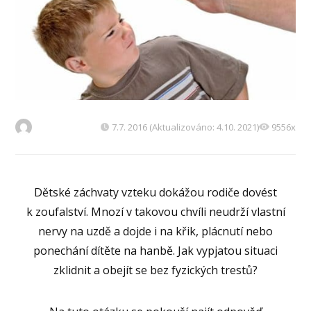
7.7. 2016 (Aktualizováno: 4.10. 2021)
9556x
Dětské záchvaty vzteku dokážou rodiče dovést
k zoufalství. Mnozí v takovou chvíli neudrží vlastní
nervy na uzdě a dojde i na křik, plácnutí nebo
ponechání dítěte na hanbě. Jak vypjatou situaci
zklidnit a obejít se bez fyzických trestů?