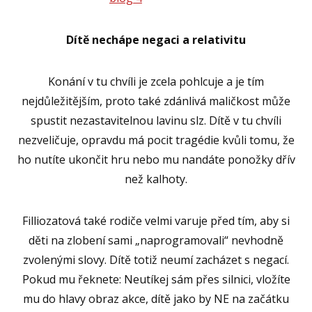
Dítě nechápe negaci a relativitu
Konání v tu chvíli je zcela pohlcuje a je tím
nejdůležitějším, proto také zdánlivá maličkost může
spustit nezastavitelnou lavinu slz. Dítě v tu chvíli
nezveličuje, opravdu má pocit tragédie kvůli tomu, že
ho nutíte ukončit hru nebo mu nandáte ponožky dřív
než kalhoty.
Filliozatová také rodiče velmi varuje před tím, aby si
děti na zlobení sami „naprogramovali“ nevhodně
zvolenými slovy. Dítě totiž neumí zacházet s negací.
Pokud mu řeknete: Neutíkej sám přes silnici, vložíte
mu do hlavy obraz akce, dítě jako by NE na začátku