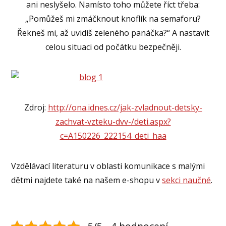
ani neslyšelo. Namísto toho můžete říct třeba:
„Pomůžeš mi zmáčknout knoflík na semaforu?
Řekneš mi, až uvidíš zeleného panáčka?“ A nastavit
celou situaci od počátku bezpečněji.
Zdroj:
http://ona.idnes.cz/jak-zvladnout-detsky-
zachvat-vzteku-dvv-/deti.aspx?
c=A150226_222154_deti_haa
Vzdělávací literaturu v oblasti komunikace s malými
dětmi najdete také na našem e-shopu v
sekci naučné
.