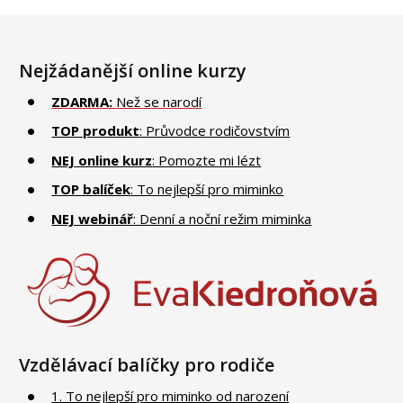
Nejžádanější online kurzy
ZDARMA:
Než se narodí
TOP produkt
: Průvodce rodičovstvím
NEJ online kurz
: Pomozte mi lézt
TOP balíček
: To nejlepší pro miminko
NEJ webinář
: Denní a noční režim miminka
Vzdělávací balíčky pro rodiče
1. To nejlepší pro miminko od narození