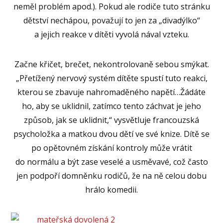
neměl problém apod.). Pokud ale rodiče tuto stránku
dětství nechápou, považují to jen za „divadýlko“
a jejich reakce v dítěti vyvolá nával vzteku.
Začne křičet, brečet, nekontrolovaně sebou smýkat.
„Přetížený nervový systém dítěte spustí tuto reakci,
kterou se zbavuje nahromaděného napětí…Žádáte
ho, aby se uklidnil, zatímco tento záchvat je jeho
způsob, jak se uklidnit,“ vysvětluje francouzská
psycholožka a matkou dvou dětí ve své knize. Dítě se
po opětovném získání kontroly může vrátit
do normálu a být zase veselé a usměvavé, což často
jen podpoří domněnku rodičů, že na ně celou dobu
hrálo komedii.