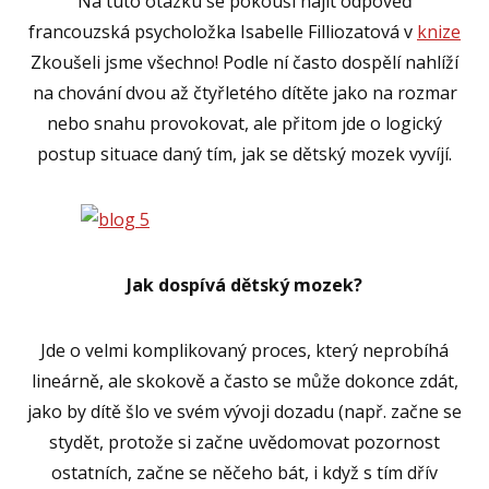
Na tuto otázku se pokouší najít odpověď
francouzská psycholožka Isabelle Filliozatová v
knize
Zkoušeli jsme všechno! Podle ní často dospělí nahlíží
na chování dvou až čtyřletého dítěte jako na rozmar
nebo snahu provokovat, ale přitom jde o logický
postup situace daný tím, jak se dětský mozek vyvíjí.
Jak dospívá dětský mozek?
Jde o velmi komplikovaný proces, který neprobíhá
lineárně, ale skokově a často se může dokonce zdát,
jako by dítě šlo ve svém vývoji dozadu (např. začne se
stydět, protože si začne uvědomovat pozornost
ostatních, začne se něčeho bát, i když s tím dřív