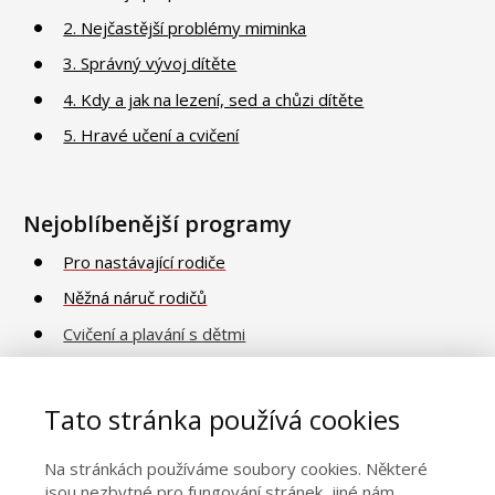
2. Nejčastější problémy miminka
3. Správný vývoj dítěte
4. Kdy a jak na lezení, sed a chůzi dítěte
5. Hravé učení a cvičení
Nejoblíbenější programy
Pro nastávající rodiče
Něžná náruč rodičů
Cvičení a plavání s dětmi
Poradna o vývoji a péči
Vaničkování
Tato stránka používá cookies
Na stránkách používáme soubory cookies. Některé
Obecné informace
jsou nezbytné pro fungování stránek, jiné nám