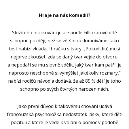
Hraje na nás komedii?
Složitého intrikování je ale podle Filliozatové dítě
schopné později, než se většinou domníváme. Jako
test nabízí vkládací hračku s tvary. „Pokud dítě musí
nejprve zkoušet, zda se daný tvar vejde do otvoru,
a nepodaří se mu slovně sdělit, jaký tvar kam patří, je
naprosto neschopné si vymýšlet jakékoliv rozmary,“
nabízí rodičů návod a dodává, že až 85 % dětí je toho
schopno po svých čtvrtých narozeninách.
Jako první důvod k takovému chování udává
francouzská psycholožka nedostatek lásky, které děti
pociťují a které je vede k volání o pomoc v podobě