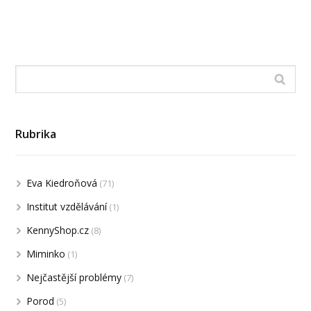
Rubrika
Eva Kiedroňová
(71)
Institut vzdělávání
(1)
KennyShop.cz
(8)
Miminko
(1)
Nejčastější problémy
(7)
Porod
(5)