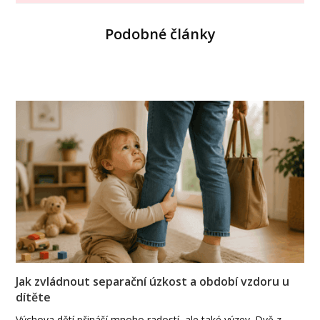
Podobné články
Jak zvládnout separační úzkost a období vzdoru u
dítěte
Výchova dětí přináší mnoho radostí, ale také výzev. Dvě z