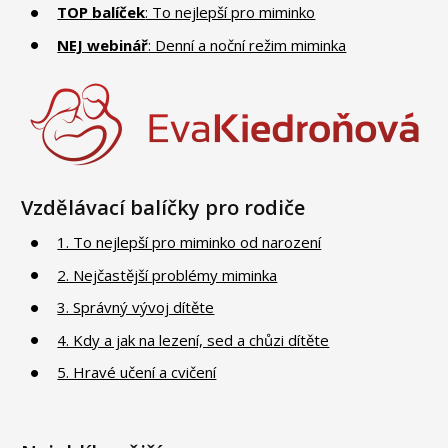
TOP balíček
: To nejlepší pro miminko
NEJ webinář
: Denní a noční režim miminka
Vzdělávací balíčky pro rodiče
1. To nejlepší pro miminko od narození
2. Nejčastější problémy miminka
3. Správný vývoj dítěte
4. Kdy a jak na lezení, sed a chůzi dítěte
5. Hravé učení a cvičení