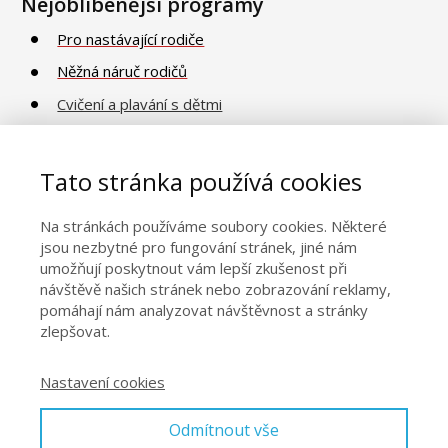
Nejoblíbenější programy
Pro nastávající rodiče
Něžná náruč rodičů
Cvičení a plavání s dětmi
Poradna o vývoji a péči
Vaničkování
Tato stránka používá cookies
Na stránkách používáme soubory cookies. Některé
Obecné informace
jsou nezbytné pro fungování stránek, jiné nám
umožňují poskytnout vám lepší zkušenost při
Naše centra
návštěvě našich stránek nebo zobrazování reklamy,
pomáhají nám analyzovat návštěvnost a stránky
Kontakty
zlepšovat.
Obchodní podmínky
Nastavení cookies
Odmítnout vše