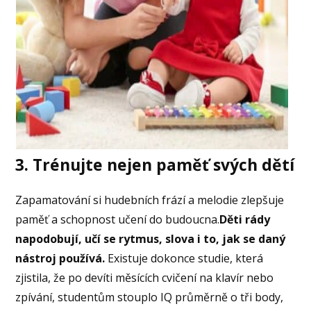
3. Trénujte nejen paměť svých dětí
Zapamatování si hudebních frází a melodie zlepšuje
paměť a schopnost učení do budoucna.
Děti rády
napodobují, učí se rytmus, slova i to, jak se daný
nástroj používá.
Existuje dokonce studie, která
zjistila, že po devíti měsících cvičení na klavír nebo
zpívání, studentům stouplo IQ průměrně o tři body,