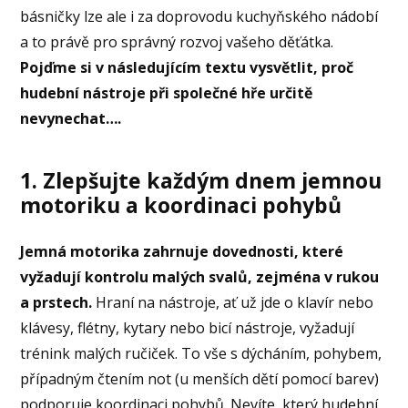
básničky lze ale i za doprovodu kuchyňského nádobí
a to právě pro správný rozvoj vašeho děťátka.
Pojďme si v následujícím textu vysvětlit, proč
hudební nástroje při společné hře určitě
nevynechat….
1. Zlepšujte každým dnem jemnou
motoriku a koordinaci pohybů
Jemná motorika zahrnuje dovednosti, které
vyžadují kontrolu malých svalů, zejména v rukou
a prstech.
Hraní na nástroje, ať už jde o klavír nebo
klávesy, flétny, kytary nebo bicí nástroje, vyžadují
trénink malých ručiček. To vše s dýcháním, pohybem,
případným čtením not (u menších dětí pomocí barev)
podporuje koordinaci pohybů. Nevíte, který hudební