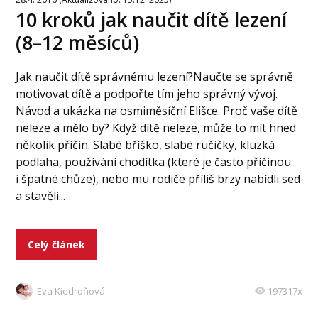
10 kroků jak naučit dítě lezení
(8–12 měsíců)
Jak naučit dítě správnému lezení?Naučte se správně
motivovat dítě a podpořte tím jeho správný vývoj.
Návod a ukázka na osmiměsíční Elišce. Proč vaše dítě
neleze a mělo by? Když dítě neleze, může to mít hned
několik příčin. Slabé bříško, slabé ručičky, kluzká
podlaha, používání chodítka (které je často příčinou
i špatné chůze), nebo mu rodiče příliš brzy nabídli sed
a stavěli...
Celý článek
Eva Kiedroňová
197317x