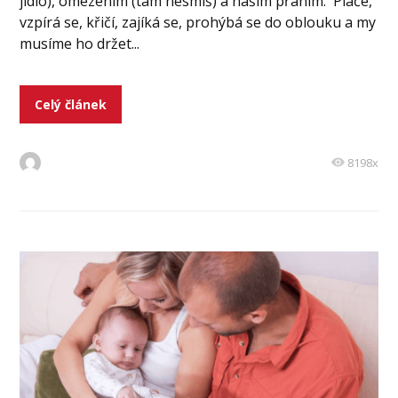
jídlo), omezením (tam nesmíš) a našim přáním. Pláče,
vzpírá se, křičí, zajíká se, prohýbá se do oblouku a my
musíme ho držet...
Celý článek
8198x