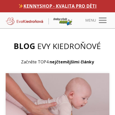
KENNYSHOP - KVALITA PRO DĚTI
MENU
BLOG
EVY KIEDROŇOVÉ
Začněte TOP4
nejčtemějšími články