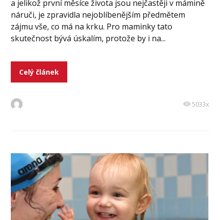
a jelikož první měsíce života jsou nejčastěji v mámině
náruči, je zpravidla nejoblíbenějším předmětem
zájmu vše, co má na krku. Pro maminky tato
skutečnost bývá úskalím, protože by i na...
Celý článek
5033x