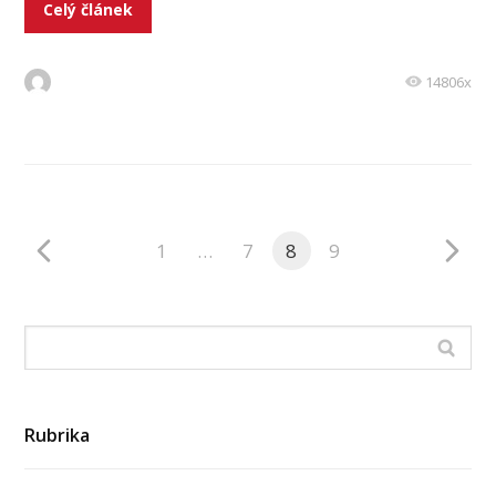
Celý článek
14806x
1
…
7
8
9
Rubrika