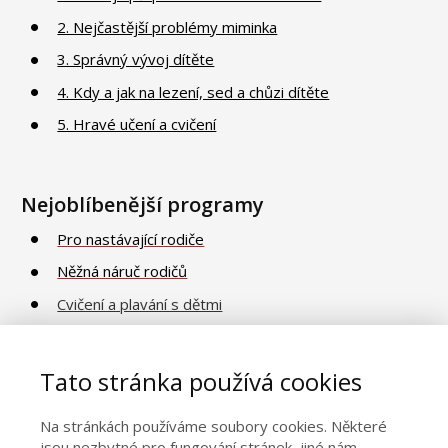
2. Nejčastější problémy miminka
3. Správný vývoj dítěte
4. Kdy a jak na lezení, sed a chůzi dítěte
5. Hravé učení a cvičení
Nejoblíbenější programy
Pro nastávající rodiče
Něžná náruč rodičů
Cvičení a plavání s dětmi
Poradna o vývoji a péči
Vaničkování
Tato stránka používá cookies
Na stránkách používáme soubory cookies. Některé
jsou nezbytné pro fungování stránek, jiné nám