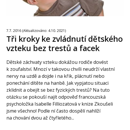
7.7. 2016 (Aktualizováno: 4.10. 2021)
Tři kroky ke zvládnutí dětského
vzteku bez trestů a facek
Dětské záchvaty vzteku dokážou rodiče dovést
k zoufalství. Mnozí v takovou chvíli neudrží vlastní
nervy na uzdě a dojde i na křik, plácnutí nebo
ponechání dítěte na hanbě. Jak vypjatou situaci
zklidnit a obejít se bez fyzických trestů? Na tuto
otázku se pokouší najít odpověď francouzská
psycholožka Isabelle Filliozatová v knize Zkoušeli
jsme všechno! Podle ní často dospělí nahlíží
na chování dvou až čtyřletého...