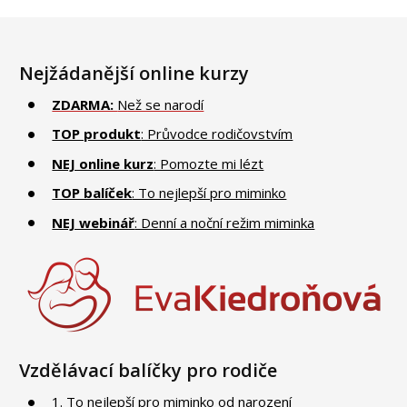
Nejžádanější online kurzy
ZDARMA:
Než se narodí
TOP produkt
: Průvodce rodičovstvím
NEJ online kurz
: Pomozte mi lézt
TOP balíček
: To nejlepší pro miminko
NEJ webinář
: Denní a noční režim miminka
Vzdělávací balíčky pro rodiče
1. To nejlepší pro miminko od narození