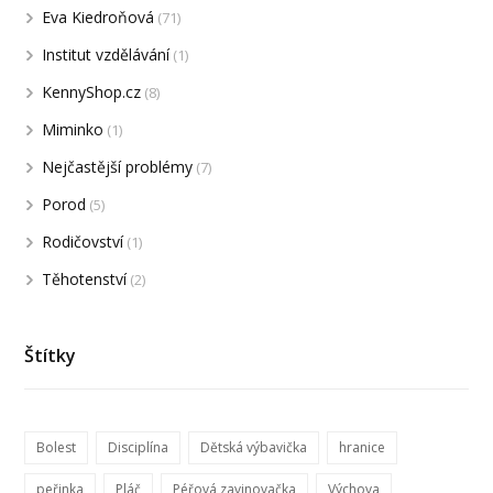
Eva Kiedroňová
(71)
Institut vzdělávání
(1)
KennyShop.cz
(8)
Miminko
(1)
Nejčastější problémy
(7)
Porod
(5)
Rodičovství
(1)
Těhotenství
(2)
Štítky
Bolest
Disciplína
Dětská výbavička
hranice
peřinka
Pláč
Péřová zavinovačka
Výchova