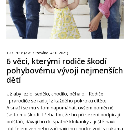
19.7. 2016 (Aktualizováno: 4.10. 2021)
6 věcí, kterými rodiče škodí
pohybovému vývoji nejmenších
dětí
Už aby lezlo, sedělo, chodilo, běhalo… Rodiče
i prarodiče se radují z každého pokroku dítěte.
A snaží se mu v tom napomáhat, ovšem poměrně
často mu škodí. Třeba tím, že ho při sezení podpírají
polštáři, dávají ho do špatné klokanky a ještě navíc
obličejem ven nebo začínajícího chodce vodí s rukama