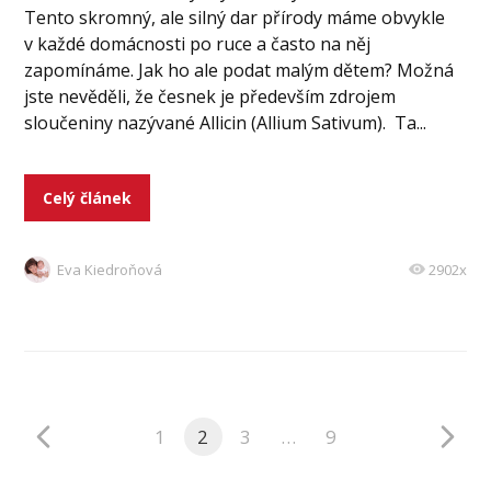
Tento skromný, ale silný dar přírody máme obvykle
v každé domácnosti po ruce a často na něj
zapomínáme. Jak ho ale podat malým dětem? Možná
jste nevěděli, že česnek je především zdrojem
sloučeniny nazývané Allicin (Allium Sativum). Ta...
Celý článek
Eva Kiedroňová
2902x
1
2
3
…
9