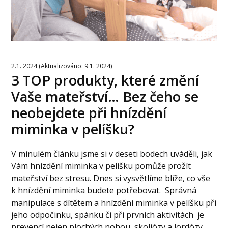
2.1. 2024 (Aktualizováno: 9.1. 2024)
3 TOP produkty, které změní
Vaše mateřství… Bez čeho se
neobejdete při hnízdění
miminka v pelíšku?
V minulém článku jsme si v deseti bodech uváděli, jak
Vám hnízdění miminka v pelíšku pomůže prožít
mateřství bez stresu. Dnes si vysvětlíme blíže, co vše
k hnízdění miminka budete potřebovat. Správná
manipulace s dítětem a hnízdění miminka v pelíšku při
jeho odpočinku, spánku či při prvních aktivitách je
prevencí nejen plochých nohou, skoliózy a lordózy