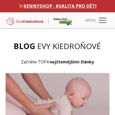
KENNYSHOP - KVALITA PRO DĚTI
MENU
BLOG
EVY KIEDROŇOVÉ
Začněte TOP4
nejčtemějšími články