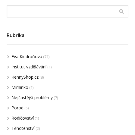
Rubrika
Eva Kiedroňová
(71)
Institut vzdělávání
(1)
KennyShop.cz
(8)
Miminko
(1)
Nejčastější problémy
(7)
Porod
(5)
Rodičovství
(1)
Těhotenství
(2)