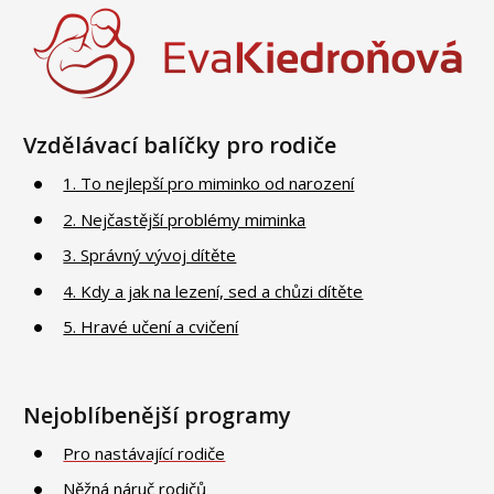
Vzdělávací balíčky pro rodiče
1. To nejlepší pro miminko od narození
2. Nejčastější problémy miminka
3. Správný vývoj dítěte
4. Kdy a jak na lezení, sed a chůzi dítěte
5. Hravé učení a cvičení
Nejoblíbenější programy
Pro nastávající rodiče
Něžná náruč rodičů