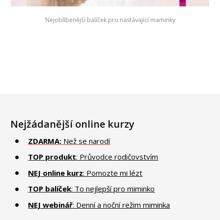
Nejoblíbenější balíček pro nastávající maminky
Nejžádanější online kurzy
ZDARMA:
Než se narodí
TOP produkt
: Průvodce rodičovstvím
NEJ online kurz
: Pomozte mi lézt
TOP balíček
: To nejlepší pro miminko
NEJ webinář
: Denní a noční režim miminka