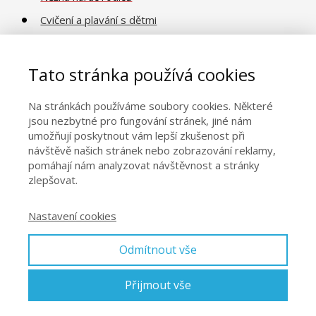
Cvičení a plavání s dětmi
Poradna o vývoji a péči
Vaničkování
Tato stránka používá cookies
Na stránkách používáme soubory cookies. Některé
Obecné informace
jsou nezbytné pro fungování stránek, jiné nám
umožňují poskytnout vám lepší zkušenost při
Naše centra
návštěvě našich stránek nebo zobrazování reklamy,
pomáhají nám analyzovat návštěvnost a stránky
Kontakty
zlepšovat.
Obchodní podmínky
Nastavení cookies
Eva Kiedroňová
Odmítnout vše
Přijmout vše
© 2026 Eva Kiedroňová